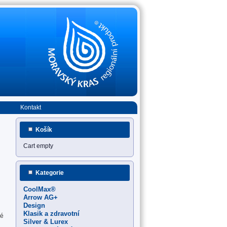
Kontakt
Košík
Cart empty
Kategorie
CoolMax®
Arrow AG+
Design
Klasik a zdravotní
vé
Silver & Lurex