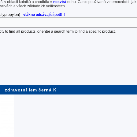
ší v oblasti kotníků a chodidla =
nesvírá
nohu. Často používaná v nemocnicích
jak
barvách a všech základních velikostech.
lypropylen) -
vlákno odsávající pot!!!!
 to find all products, or enter a search term to find a specific product.
zdravotní lem černá K