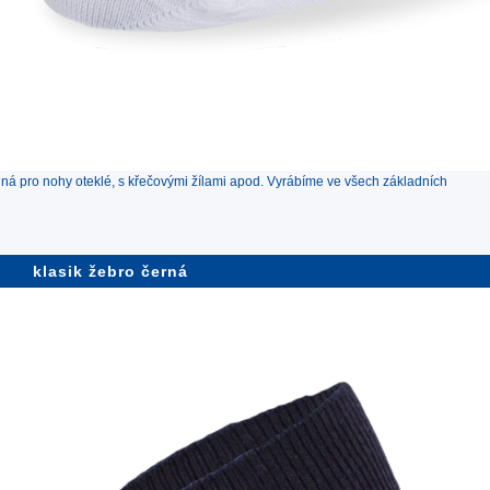
 pro nohy oteklé, s křečovými žílami apod. Vyrábíme ve všech základních
klasik žebro černá