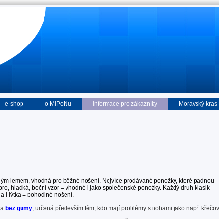
e-shop
o MiPoNu
informace pro zákazníky
Moravský kras
hým lemem, vhodná pro běžné nošení. Nejvíce prodávané ponožky, které padnou
ro, hladká, boční vzor = vhodné i jako společenské ponožky. Každý druh klasik
a i lýtka = pohodlné nošení.
ka
bez gumy
, určená především těm, kdo mají problémy s nohami jako např. křečo