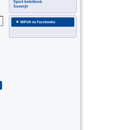
Sport kotníková
Suvenýr
MiPoN na Facebooku