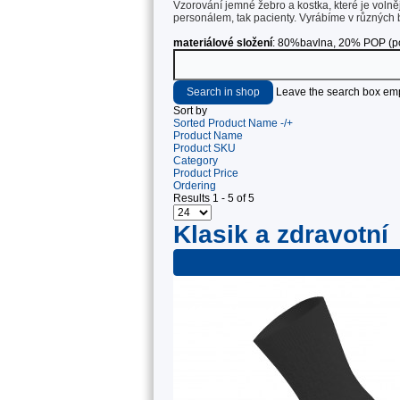
Vzorování jemné žebro a kostka, které je volněj
personálem, tak pacienty. Vyrábíme v různých 
materiálové složení
: 80%bavlna, 20% POP (po
Leave the search box empty
Sort by
Sorted Product Name -/+
Product Name
Product SKU
Category
Product Price
Ordering
Results 1 - 5 of 5
Klasik a zdravotní