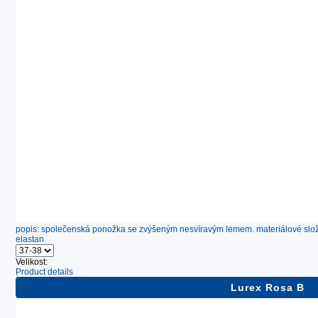
popis: společenská ponožka se zvýšeným nesvíravým lemem. materiálové slož
elastan
Velikost:
Product details
Lurex Rosa B