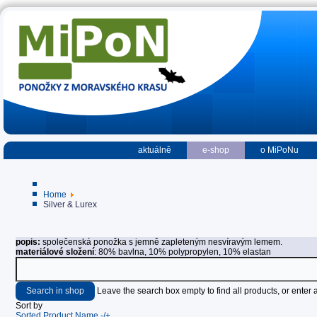
aktuálně
e-shop
o MiPoNu
Home
Silver & Lurex
popis:
společenská ponožka s jemně zapleteným nesvíravým lemem.
materiálové složení
: 80% bavlna, 10% polypropylen, 10% elastan
Leave the search box empty to find all products, or enter a
Sort by
Sorted Product Name -/+