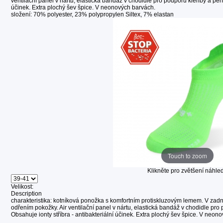
ventilační panel v nártu, elastická bandáž v chodidle pro podporu klenby a perfe
účinek. Extra plochý šev špice. V neonových barvách.
složení: 70% polyester, 23% polypropylen Siltex, 7% elastan
Touch to zoom
Klikněte pro zvětšení náhle
Velikost:
Description
charakteristika: kotníková ponožka s komfortním protiskluzovým lemem. V zadní
odřením pokožky. Air ventilační panel v nártu, elastická bandáž v chodidle pro 
Obsahuje ionty stříbra - antibakteriální účinek. Extra plochý šev špice. V neon