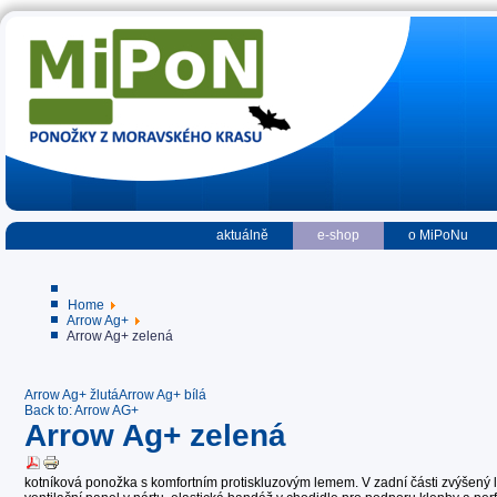
aktuálně
e-shop
o MiPoNu
Home
Arrow Ag+
Arrow Ag+ zelená
Arrow Ag+ žlutá
Arrow Ag+ bílá
Back to: Arrow AG+
Arrow Ag+ zelená
kotníková ponožka s komfortním protiskluzovým lemem. V zadní části zvýšený l